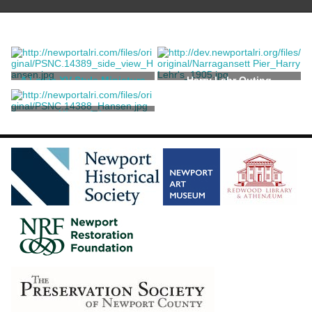
A Louis XV Style Miniature
Harry Lehr Outing
Bergere
Jules Allard et ses Fils
Hippodale
Cotton, Mariette Leslie